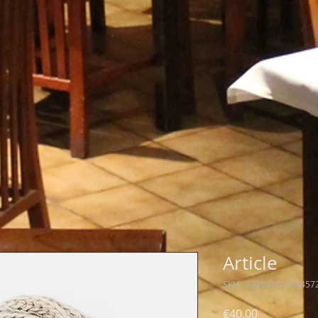
Article
SKU : 63283564283457
Prix
€40.00