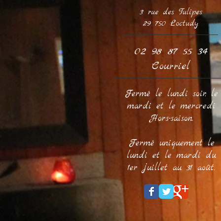
3 rue des Tulipes
29 750 Loctudy
02 98 87 55 34
Courriel
Fermé le lundi soir, le
mardi et le mercredi
Hors-saison.
Fermé uniquement le
lundi et le mardi du
1er juillet
au 31 août.